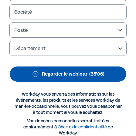
profit de Workday Prism
Analytics
Société
Anne-Laure Lamy, directrice de programme
Poste
SIRH, et Benjamin Dayde, expert en reporting
et analyse pour Sanofi, vous proposent de
découvrir comment Workday Prism Analytics
Département
leur permet de bénéficier d'une visibilité plus
complète que jamais sur leur entreprise.
Regarder le webinar
(35'06)
Workday vous enverra des informations sur les
événements, les produits et les services Workday de
manière occasionnelle. Vous pouvez vous désabonner
à tout moment si vous le souhaitez.
Vos données personnelles seront traitées
conformément à
Charte de confidentialité
de
Workday.