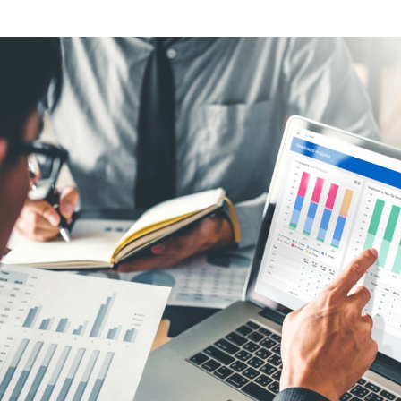
Ressources suggérées
WEBINAR
Comment Sanofi tire profit de Workday Prism
Analytics
35'06
DATASHEET
Workday Prism Analytics
REPORT
People Profession 2021 UK and Ireland Survey
Report