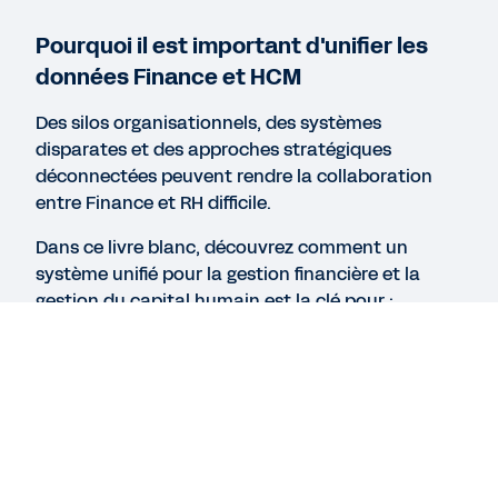
Pourquoi il est important d'unifier les
EBOOK
données Finance et HCM
Why Workday for Retail
Des silos organisationnels, des systèmes
disparates et des approches stratégiques
PAGE WEB
déconnectées peuvent rendre la collaboration
entre Finance et RH difficile.
Pour un retail qui s'adapte au changement
Dans ce livre blanc, découvrez comment un
système unifié pour la gestion financière et la
Voir plus de ressources
gestion du capital humain est la clé pour :
Obtenir une vue d'ensemble de
l'organisation
Comprendre l'impact des décisions RH sur la
Mentions légales
Cookie Preferences
Finance
©
2026
Workday, Inc.
Déterminer comment la Finance peut mieux
anticiper les besoins en personnel