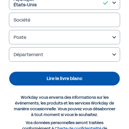
l'organisation.
Société
Lire le livre blanc
Poste
Département
Lire le livre blanc
Workday vous enverra des informations sur les
événements, les produits et les services Workday de
Plus de ressources
manière occasionnelle. Vous pouvez vous désabonner
à tout moment si vous le souhaitez.
Vos données personnelles seront traitées
LIVRE BLANC
conformément à
Charte de confidentialité
de