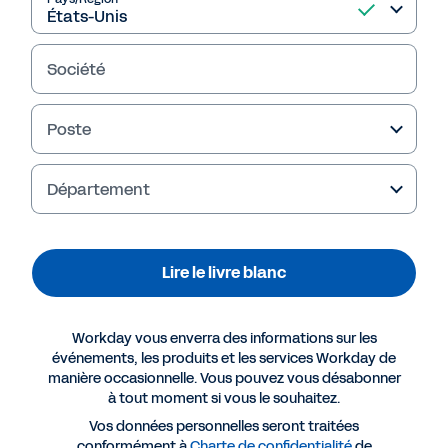
Société
Poste
Département
Lire le livre blanc
Ressources suggérées
Workday vous enverra des informations sur les
LIVRE BLANC
événements, les produits et les services Workday de
manière occasionnelle. Vous pouvez vous désabonner
Livre blanc : 8 bonnes raisons d'unifier gestion
à tout moment si vous le souhaitez.
financière et gestion des ressources humaines
Vos données personnelles seront traitées
conformément à
Charte de confidentialité
de