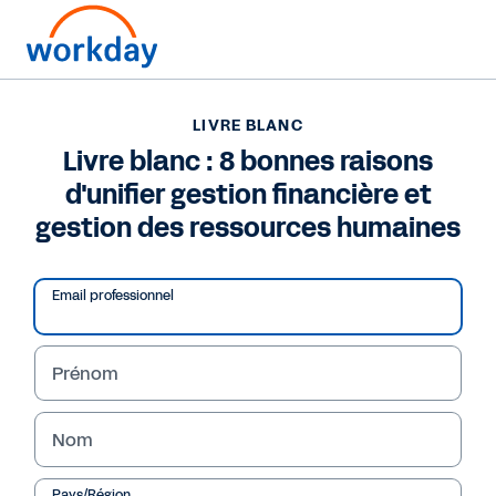
LIVRE BLANC
LIVRE BLANC
Livre blanc : 8 bonnes
Livre blanc : 8 bonnes raisons
d'unifier gestion financière et
raisons d'unifier gestion
gestion des ressources humaines
financière et gestion
des ressources
Email professionnel
humaines
Prénom
Nom
Lire le livre blanc
Pays/Région