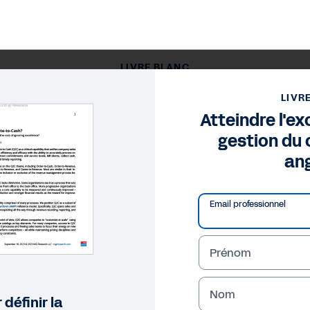
LIVRE BLANC
teindre l'excellence dans la gestion du cycle Q2C (en angla
LIVR
Atteindre l'ex
gestion du 
ang
Email professionnel
Prénom
Nom
 définir la