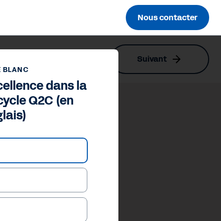
Nous contacter
Suivant
is)
E BLANC
cellence dans la
cycle Q2C (en
lais)