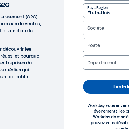
 Q2C
Pays/Région
caissement (Q2C)
rocessus de ventes,
Société
t et améliore la
Poste
r découvrir les
 réussi et pourquoi
Département
s entreprises du
des médias qui
urs objectifs
Lire le 
Workday vous enverra 
événements, les pr
Workday de manièr
pouvez vous désabo
vous le