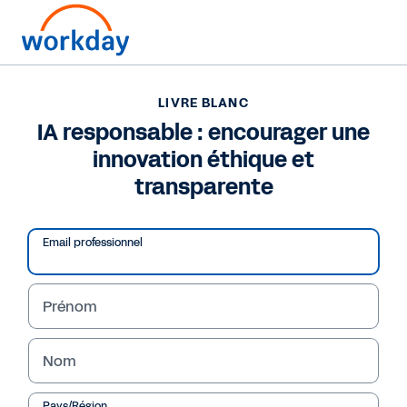
Pour nous joindre ?
+33 (0)1 84 88 34 44
(en français)
LIVRE BLANC
IA responsable : encourager une
LIVRE BLANC
innovation éthique et
IA responsable : encourager une innovation éthique et
transparente
transparente
Email professionnel
Prénom
Nom
Pays/Région