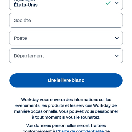
Apprenez-en plus dans ce livre blanc.
Société
Lire le livre blanc
Poste
Département
Lire le livre blanc
Workday vous enverra des informations sur les
événements, les produits et les services Workday de
Plus de ressources
manière occasionnelle. Vous pouvez vous désabonner
à tout moment si vous le souhaitez.
Vos données personnelles seront traitées
LIVRE BLANC
conformément à
Charte de confidentialité
de