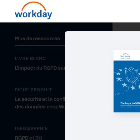
Plus de ressources
LIVRE BLANC
L'impact du RGPD sur les RH
FICHE PRODUIT
La sécurité et la confidentialité
des données chez Workday
INFOGRAPHIE
RGPD et RH