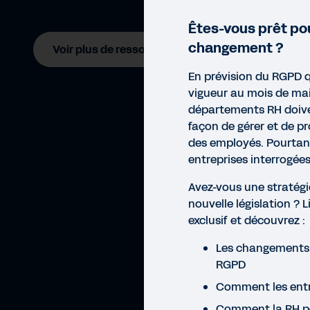
Êtes-vous prêt pou
changement ?
Voir plus de ressources
En prévision du RGPD q
vigueur au mois de ma
départements RH doive
façon de gérer et de p
des employés. Pourtan
entreprises interrogées
Avez-vous une stratégi
nouvelle législation ? 
exclusif et découvrez :
Les changements 
RGPD
Comment les entr
LIVR
Comment la RH peu