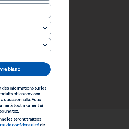
livre blanc
des informations sur les
oduits et les services
e occasionnelle. Vous
nner à tout moment si
 souhaitez.
nelles seront traitées
te de confidentialité
de