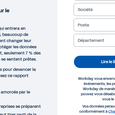
Société
r le
Poste
ui entrera en
i, beaucoup de
Département
nt changer leur
rotéger les données
t, seulement 7 % des
 se sentent prêtes.
Lire le 
e pour devancer la
Lisez ce rapport
Workday vous enverra 
événements, les pr
Workday de manièr
amorcés par le
pouvez vous désabo
vous le
eprises se préparent
Vos données person
E BLANC
conformément à
Char
t tirer parti de la