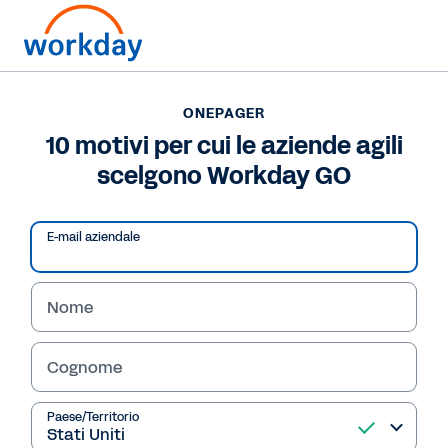
ONEPAGER
ONEPAGER
10 motivi per cui le
10 motivi per cui le aziende agili
scelgono Workday GO
aziende agili scelgono
Workday GO
E-mail aziendale
Scopri i dieci modi in cui Workday GO aiuta le
aziende in crescita a semplificare HR e Finance
Nome
e a restare agili e connesse.
Cognome
Leggi l'OnePager
Paese/Territorio