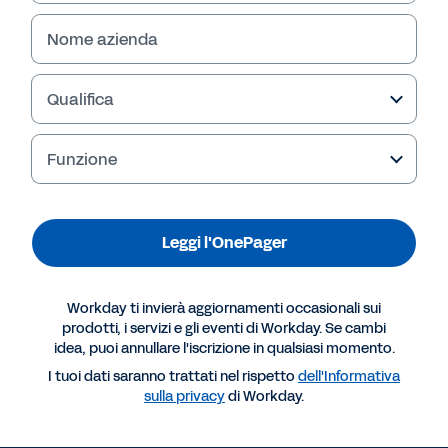
Nome azienda
Qualifica
Funzione
Leggi l'OnePager
Altre risorse
Workday ti invierà aggiornamenti occasionali sui
prodotti, i servizi e gli eventi di Workday. Se cambi
idea, puoi annullare l'iscrizione in qualsiasi momento.
ONEPAGER
I tuoi dati saranno trattati nel rispetto
dell'Informativa
10 motivi per cui le aziende agili scelgono Workday
sulla privacy
di Workday.
GO