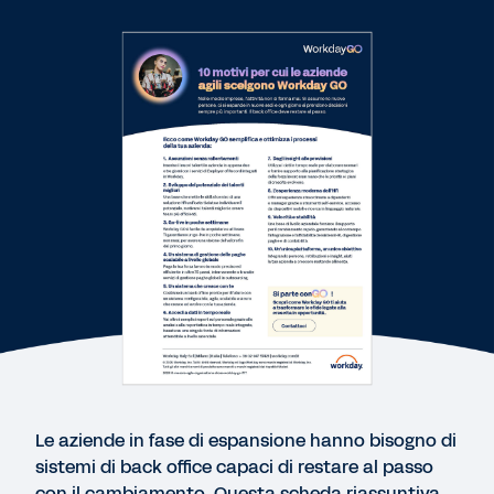
E-BOOK
Facciamo spazio al futuro
WEB PAGE
Solutions that simplify HR.
CHECKLIST
Le tue operazioni HR e Finance sono all'altezza
delle nuove sfide?
CHECKLIST
Quanto sono efficienti i tuoi processi HR e
Le aziende in fase di espansione hanno bisogno di
Finance?
sistemi di back office capaci di restare al passo
con il cambiamento. Questa scheda riassuntiva