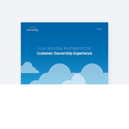
REPORT
Magic Quadrant™ 2025 di Gartner® per suite
cloud HCM per le aziende con oltre 1.000
collaboratori
WHITE PAPER
Parti con il piede giusto: Plan-to-Hire, dalla
pianificazione al recruiting
Scopri altre risorse
Note legali
Cookie Preferences
©
2026
Workday, Inc.