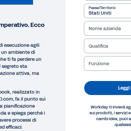
Paese/Territorio
o imperativo. Ecco
Nome azienda
i esecuzione agili
Qualifica
 un ambiente di
che ti fa perdere un
Funzione
l segreto sta
icazione attiva, ma
Leggi
book, realizzato in
.com, fa il punto sui
 pianificazione
Workday ti invierà a
nda e spiega perché i
sui prodotti, i servizi 
cambi idea, puoi an
vere processi di
OK
qualsia
ed efficaci.