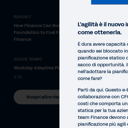
REPORT
L'agilità è il nuov
How Finance Can Build a Data
come ottenerla.
Foundation to Fuel Frictionless
Finance
È dura avere capacità d
quando sei bloccato in
pianificazione statico 
QUICK DEMO
sacco di opportunità. I
Workday Adaptive Planning
nell'adottare la pianif
2:10
come fare?
Parti da qui. Questo e-
collaborazione con CFO
Scopri altre risorse
costi che comporta una
statica per la tua azie
team Finance devono a
E-BO
pianificazione più agili 