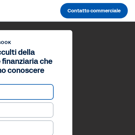
Contatto commerciale
BOOK
cculti della
 finanziaria che
no conoscere