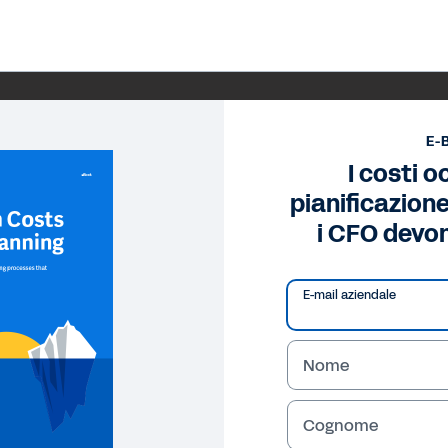
E-
I costi o
pianificazione
i CFO devo
E-mail aziendale
Nome
Cognome