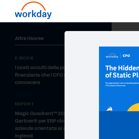
Altre risorse
E-BOOK
I costi occulti della pianificazione
finanziaria che i CFO devono
conoscere
REPORT
Magic Quadrant™ 2025 di
Gartner® per ERP cloud per le
aziende orientate ai servizi (in
inglese)