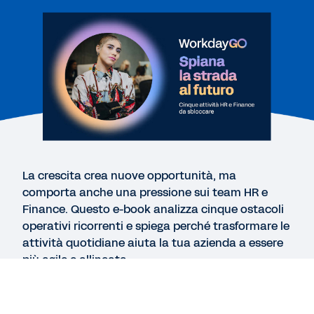
E-BOOK
Gestisci il tuo business in modo più efficiente
ONEPAGER
10 motivi per trasformare il tuo back office con
Workday GO
CHECKLIST
La crescita crea nuove opportunità, ma
Le tue operazioni HR e Finance sono all'altezza
comporta anche una pressione sui team HR e
delle nuove sfide?
Finance. Questo e-book analizza cinque ostacoli
operativi ricorrenti e spiega perché trasformare le
attività quotidiane aiuta la tua azienda a essere
Scopri altre risorse
più agile e allineata.
In questa guida imparerai come: