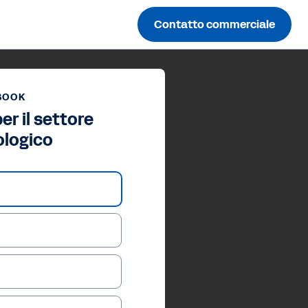
Contatto commerciale
BOOK
r il settore
ologico