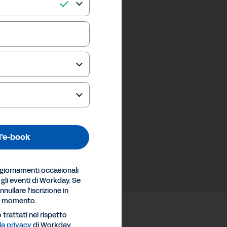
 l'e-book
ggiornamenti occasionali
e gli eventi di Workday. Se
nullare l'iscrizione in
si momento.
 trattati nel rispetto
la privacy
di Workday.