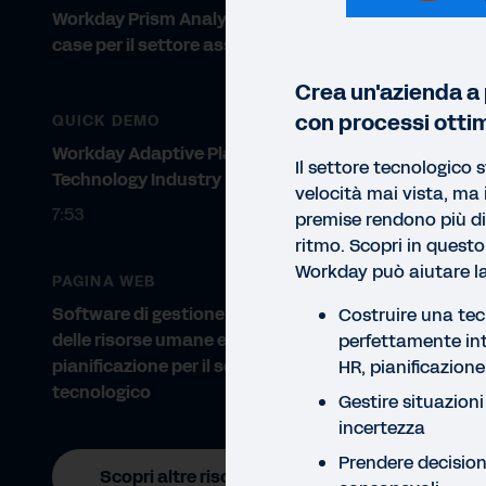
Workday Prism Analytics: use
case per il settore assicurativo
Crea un'azienda a 
con processi ottim
QUICK DEMO
Workday Adaptive Planning for the
Il settore tecnologico
Technology Industry
velocità mai vista, ma i
7:53
premise rendono più diff
ritmo. Scopri in ques
Workday può aiutare la
PAGINA WEB
Software di gestione finanziaria,
Costruire una tec
delle risorse umane e di
perfettamente int
pianificazione per il settore
HR, pianificazione
tecnologico
Gestire situazioni 
incertezza
E-BO
Prendere decision
Scopri altre risorse