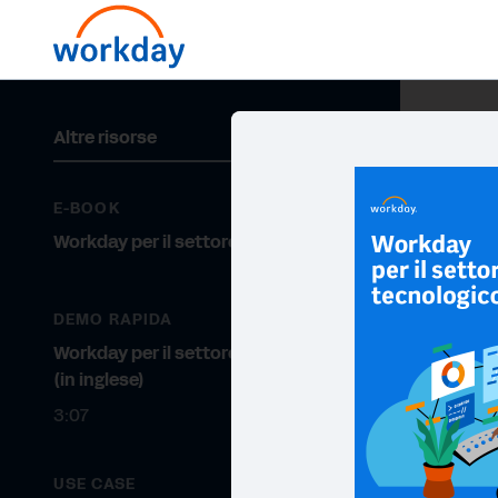
Altre risorse
E-BOOK
Workday per il settore tecnologico
DEMO RAPIDA
Workday per il settore tecnologico
(in inglese)
3:07
USE CASE