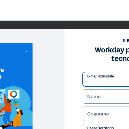
E-
Workday pe
tecn
E-mail aziendale
Nome
Cognome
Paese/Territorio