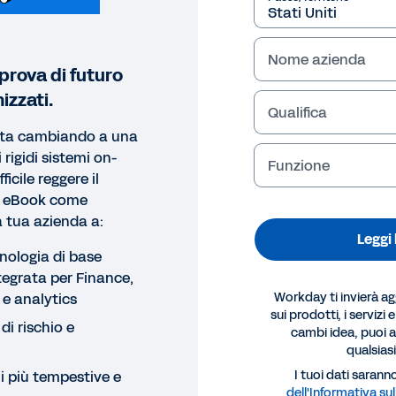
Nome azienda
prova di futuro
izzati.
Qualifica
 sta cambiando a una
 rigidi sistemi on-
Funzione
icile reggere il
to eBook come
 tua azienda a:
Leggi
nologia di base
egrata per Finance,
Workday ti invierà a
 e analytics
sui prodotti, i servizi 
di rischio e
cambi idea, puoi an
qualsia
OK
I tuoi dati saranno
i più tempestive e
dell'Informativa sul