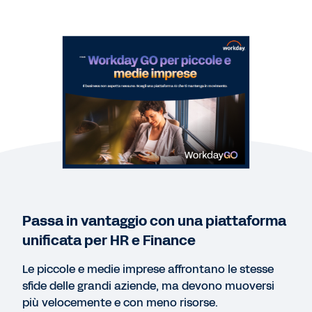
GUIDA
Parti con il piede giusto: cinque strategie per
un'implementazione di successo
GUIDA
Parti con il piede giusto: reportistica finanziaria e
analytics
E-BOOK
Parti col piede giusto: l'Employee Journey
Passa in vantaggio con una piattaforma
unificata per HR e Finance
GUIDA
L'AI cambia le regole del gioco per le PMI
Le piccole e medie imprese affrontano le stesse
sfide delle grandi aziende, ma devono muoversi
più velocemente e con meno risorse.