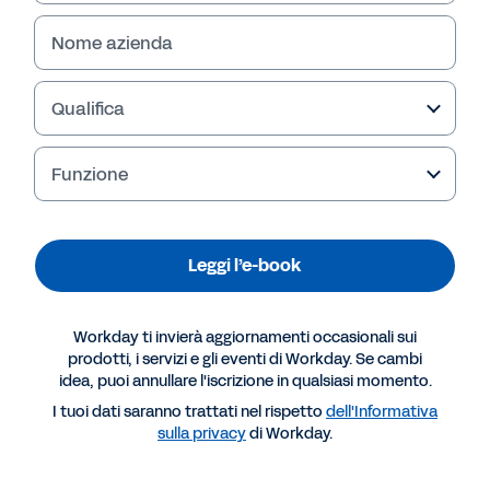
Nome azienda
Qualifica
Funzione
Leggi l’e-book
Altre risorse
Workday ti invierà aggiornamenti occasionali sui
prodotti, i servizi e gli eventi di Workday. Se cambi
idea, puoi annullare l'iscrizione in qualsiasi momento.
E-BOOK
I tuoi dati saranno trattati nel rispetto
dell'Informativa
Workday GO per le piccole e medie imprese
sulla privacy
di Workday.