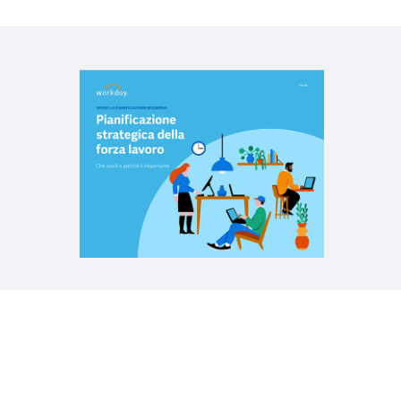
perché è importante
PAGINA WEB
Aiuta la tua forza lavoro ad adattarsi al futuro
DEMO RAPIDA
Demo rapida sulla pianificazione della forza lavoro
2:34
Scopri altre risorse
Centra i tuoi obiettivi con la
pianificazione integrata della forza
lavoro.
Note legali
Cookie Preferences