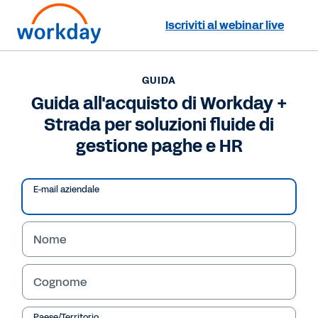
Iscriviti al webinar live
Vuoi contattarci?
+39 02 947 57421
GUIDA
Guida all'acquisto di Workday +
GUIDA
Strada per soluzioni fluide di
Guida all'acquisto di Workday + Strada per soluzioni
fluide di gestione paghe e HR
gestione paghe e HR
/
18
51
%
E-mail aziendale
Guida all'acquisto di 
Nome
Guida
HCM e gestione paghe
Cognome
Mappare la giusta soluzione aziendale e di gestione paghe in base ai risultati aziendali
Paese/Territorio