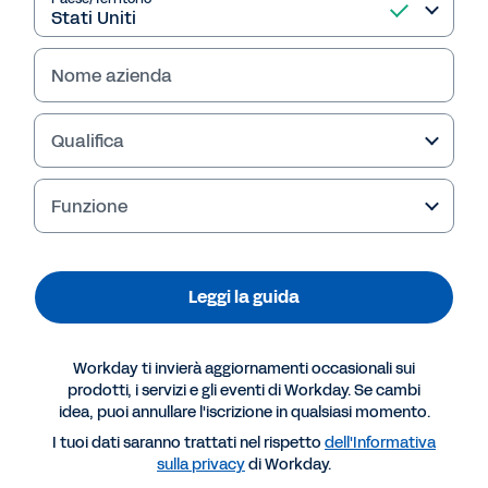
Nome azienda
Qualifica
Sommario
Funzione
Per iniziare 
4
Definire i driver aziendali 
4
Identificare le esigenze aziendali 
5
Valutare i sistemi disponibili 
5
Guida alla valutazione dei fornitori 
9
Leggi la guida
Scenari aziendali da considerare 
9
Considerazioni sull'implementazione
11
Creare il business case per il cambiamento 
12
Conclusioni 
13
Perché cambiare ora? 
13
Checklist delle capacità di HR e gestione paghe 
14
Workday ti invierà aggiornamenti occasionali sui
prodotti, i servizi e gli eventi di Workday. Se cambi
idea, puoi annullare l'iscrizione in qualsiasi momento.
I tuoi dati saranno trattati nel rispetto
dell'Informativa
sulla privacy
di Workday.
2
Guida all'acquisto di HCM e gestione paghe