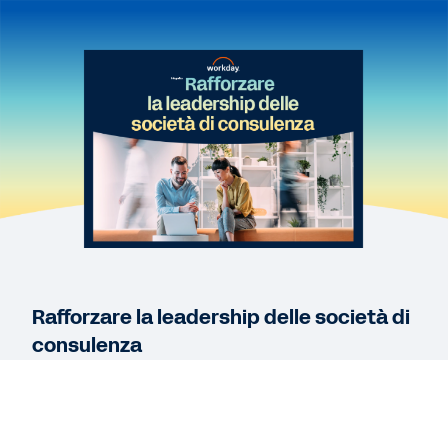
E-BOOK
Sei priorità per le società di consulenza
WEBINAR
Designit's Journey to Streamlined Operations
CUSTOMER STORY
Innovation and Agility: The Keys to Onepoint's
Business Growth
Rafforzare la leadership delle società di
consulenza
Scopri altre risorse
Workday permette alle società di consulenza di
superare le sfide di oggi e di domani. Scarica
l'infografica per conoscere le nostre soluzioni che