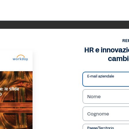
RE
HR e innovazio
camb
E-mail aziendale
Nome
Cognome
Paese/Territorio