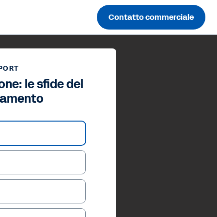
Contatto commerciale
PORT
ne: le sfide del
iamento