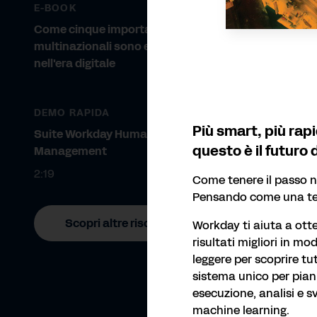
E-BOOK
Come cinque importanti
multinazionali sono entrate
nell'era digitale
DEMO RAPIDA
Più smart, più rapi
Suite Workday Human Capital
questo è il futur
Management
2:19
Come tenere il passo n
Pensando come una t
Scopri altre risorse
Workday ti aiuta a ot
risultati migliori in mo
leggere per scoprire tut
sistema unico per piani
esecuzione, analisi e s
REP
machine learning.