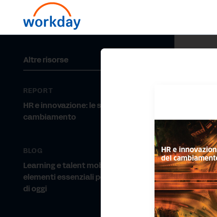
Altre risorse
REPORT
HR e innovazione: le sfide del
cambiamento
BLOG
Learning e talent mobility:
elementi essenziali per le aziende
di oggi