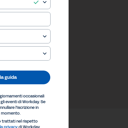
 la guida
ggiornamenti occasionali
e gli eventi di Workday. Se
nullare l'iscrizione in
si momento.
 trattati nel rispetto
la privacy
di Workday.