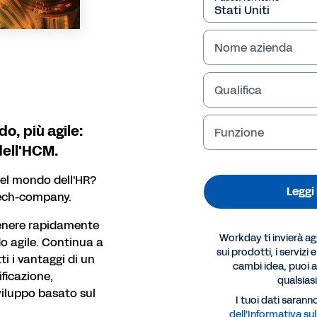
Nome azienda
Qualifica
do, più agile:
Funzione
o dell'HCM.
el mondo dell'HR?
Leggi
ech-company.
tenere rapidamente
Workday ti invierà a
do agile. Continua a
sui prodotti, i servizi 
ti i vantaggi di un
cambi idea, puoi an
ficazione,
qualsia
viluppo basato sul
ORT
I tuoi dati saranno
dell'Informativa sul