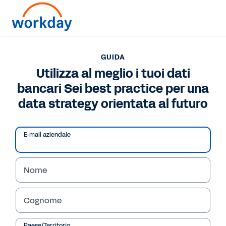
Vuoi contattarci?
+39 02 947 57421
GUIDA
Utilizza al meglio i tuoi dati
GUIDA
bancari Sei best practice per una
Utilizza al meglio i tuoi dati bancari Sei best practice
per una data strategy orientata al futuro
data strategy orientata al futuro
/
18
51
%
E-mail aziendale
E-book
Guida
Nome
Cognome
Paese/Territorio