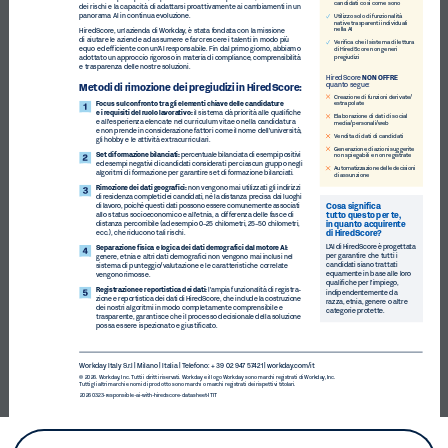
candidati così come sono
dei rischi e la capacità di adattarsi proattivamente ai cambiamenti in un 
panorama AI in continua evoluzione.
Utilizzo solo di funzionalità 
native trasparenti individuali 
nella AI
HiredScore, un'azienda di Workday, è stata fondata con la missione 
di aiutare le aziende ad assumere e far crescere i talenti in modo più 
Verifica che il sistema di lettura 
equo ed efficiente con un'AI responsabile. Fin dal primo giorno, abbiamo 
di HiredScore non generi 
adottato un approccio rigoroso in materia di compliance, comprensibilità 
pregiudizi
e trasparenza delle nostre soluzioni.
NON OFFRE
HiredScore 
quanto segue:
Metodi di rimozione dei pregiudizi in HiredScore: 
Creazione di funzioni derivate/
Focus sul confronto tra gli elementi chiave delle candidature 
estrapolate
e i requisiti del ruolo lavorativo:
 il sistema dà priorità alle qualifiche 
Elaborazione di dati di social 
e all'esperienza elencate nel curriculum vitae o nella candidatura 
media/personali/web
e non prende in considerazione fattori come il nome dell'università, 
Vendita di dati di candidati
gli hobby e le attività extracurriculari.
Generazione di azioni suggerite 
Set di formazione bilanciati: 
percentuale bilanciata di esempi positivi 
non spiegabili e non registrate
ed esempi negativi di candidati considerati per ciascun gruppo negli 
Automatizzazione delle decisioni 
algoritmi di formazione per garantire set di formazione bilanciati.
di assunzione
Rimozione dei dati geografici:
 non vengono mai utilizzati gli indirizzi 
di residenza completi dei candidati, né la distanza precisa dai luoghi 
Cosa significa 
di lavoro, poiché questi dati possono essere comunemente associati 
tutto questo per te, 
allo status socioeconomico e all'etnia, a differenza delle fasce di 
in quanto acquirente 
distanza percorribile (ad esempio 0-25 chilometri, 25-50 chilometri, 
di HiredScore?
ecc.), che riducono tali rischi.
L'AI di HiredScore è progettata 
Separazione fisica e logica dei dati demografici dal motore AI: 
per garantire che tutti i 
genere, etnia e altri dati demografici non vengono mai inclusi nel 
candidati siano trattati 
sistema di punteggio/valutazione e le caratteristiche correlate 
equamente in base alle loro 
vengono rimosse.
qualifiche per l'impiego, 
Registrazione e reportistica dei dati:
 l'ampia funzionalità di registra
-
indipendentemente da 
zione e reportistica dei dati di HiredScore, che include la costruzione 
razza, etnia, genere o altre 
dei nostri algoritmi in modo completamente comprensibile e 
categorie protette.
trasparente, garantisce che il processo decisionale della soluzione 
possa essere ispezionato e giustificato.
Workday Italy S.r.l | Milano | Italia | Telefono: + 39 02 947 57421 | workday.com/it
© 2026. Workday, Inc. Tutti i diritti riservati. Workday e il logo Workday sono marchi registrati di Workday, Inc.  
Tutti gli altri marchi e nomi di prodotto sono marchi o marchi registrati dei rispettivi titolari.
20260323-responsible-ai-with-hiredscore-datasheet-ITIT