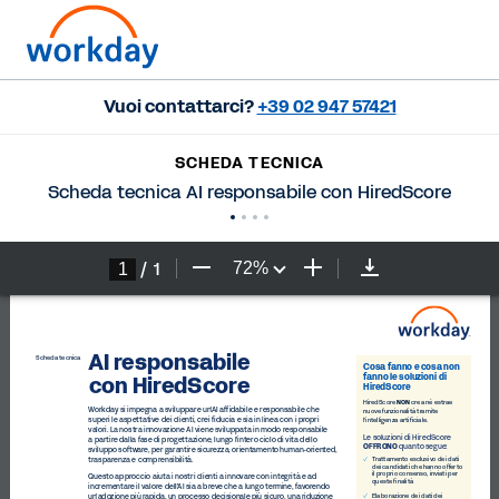
Vuoi contattarci?
+39 02 947 57421
SCHEDA TECNICA
Scheda tecnica AI responsabile con HiredScore
/
1
72
%
AI responsabile 
Scheda tecnica
Cosa fanno e cosa non 
con HiredScore
fanno le soluzioni di 
HiredScore 
NON
HiredScore 
 crea né estrae 
Workday si impegna a sviluppare un'AI affidabile e responsabile che 
nuove funzionalità tramite 
superi le aspettative dei clienti, crei fiducia e sia in linea con i propri 
l'intelligenza artificiale.
valori. La nostra innovazione AI viene sviluppata in modo responsabile 
Le soluzioni di HiredScore 
a partire dalla fase di progettazione, lungo l'intero ciclo di vita dello 
OFFRONO
quanto segue:
sviluppo software, per garantire sicurezza, orientamento human-oriented, 
trasparenza e comprensibilità.
Trattamento esclusivo dei dati 
dei candidati che hanno offerto 
il proprio consenso, inviati per 
Questo approccio aiuta i nostri clienti a innovare con integrità e ad 
queste finalità
incrementare il valore dell'AI sia a breve che a lungo termine, favorendo 
un'adozione più rapida, un processo decisionale più sicuro, una riduzione 
Elaborazione dei dati dei 