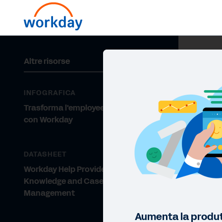
Altre risorse
INFOGRAFICA
Trasforma l'employee experience
con Workday
DATASHEET
Workday Help Provides HR
Knowledge and Case
Management
Aumenta la produt