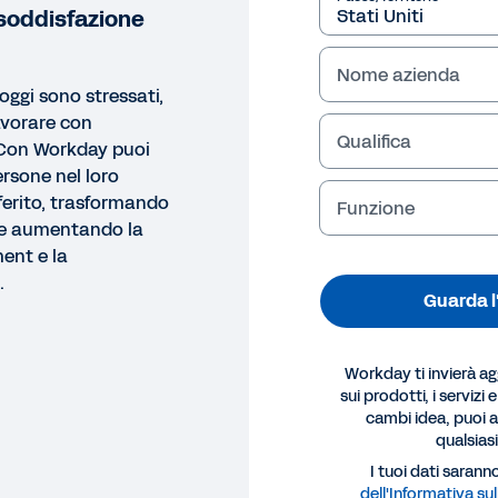
 soddisfazione
Nome azienda
 oggi sono stressati,
avorare con
Qualifica
 Con Workday puoi
rsone nel loro
ferito, trasformando
Funzione
 e aumentando la
ent e la
.
Guarda l
Workday ti invierà a
sui prodotti, i servizi 
cambi idea, puoi an
qualsia
GRAFICA
I tuoi dati saranno
dell'Informativa sul