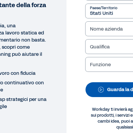
tante della forza
Paese/Territorio
ia, una
Nome azienda
rza lavoro statica ed
mentario non basta.
Qualifica
, scopri come
ing può aiutare il
Funzione
 RAPIDA
avoro con fiducia
mo rapida sulla pianificazion
do continuativo con
Guarda la 
le
ri come Workday Adaptive Planning può aiutare il tuo tea
dere decisioni più velocemente e sviluppare piani solidi
gap strategici per una
gile
Workday ti invierà a
Note legali
Cookie Pre
sui prodotti, i servizi 
©
2026
Workday, 
cambi idea, puoi an
qualsia