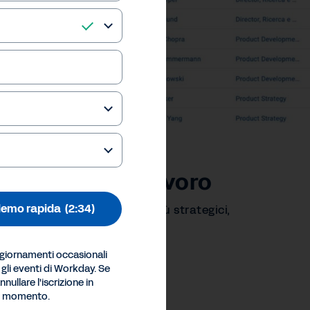
e della forza lavoro
demo rapida
(2:34)
m a colmare gli skill gap più strategici,
.
ggiornamenti occasionali
ferences
e gli eventi di Workday. Se
Inc.
nullare l'iscrizione in
si momento.