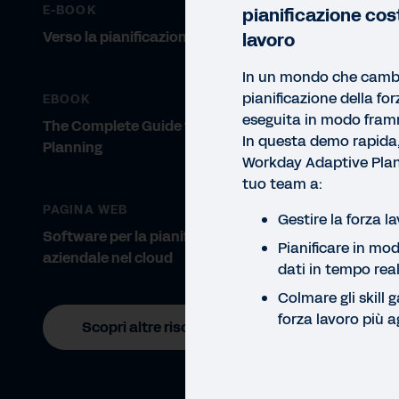
E-BOOK
pianificazione cos
Verso la pianificazione moderna
lavoro
In un mondo che camb
pianificazione della fo
EBOOK
eseguita in modo fram
The Complete Guide to Modern
In questa demo rapida
Planning
Workday Adaptive Plann
tuo team a:
DEMO
PAGINA WEB
Gestire la forza l
De
Software per la pianificazione
Pianificare in mo
aziendale nel cloud
dati in tempo rea
Scop
pren
Colmare gli skill 
forza lavoro più a
Scopri altre risorse