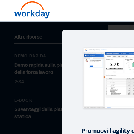
Altre risorse
DEMO RAPIDA
Demo rapida sulla pianificazione
della forza lavoro
2:34
E-BOOK
5 svantaggi della pianificazione
statica
Promuovi l'agility