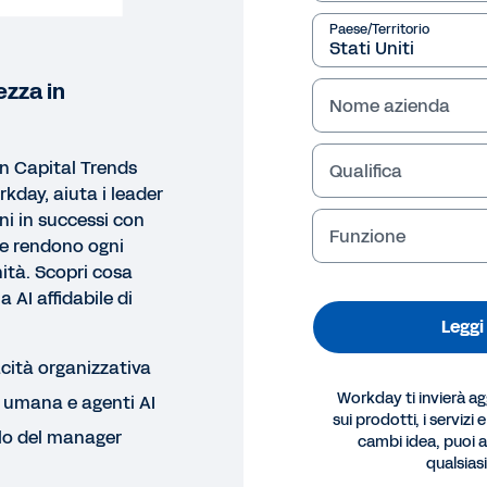
Paese/Territorio
ezza in
Nome azienda
an Capital Trends
Qualifica
rkday, aiuta i leader
ni in successi con
Funzione
he rendono ogni
ità. Scopri cosa
 AI affidabile di
Leggi 
acità organizzativa
Workday ti invierà a
o umana e agenti AI
sui prodotti, i servizi 
olo del manager
cambi idea, puoi an
qualsia