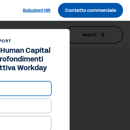
Soluzioni HR
Contatto commerciale
Avanti
iva Workday
PORT
e Human Capital
rofondimenti
ettiva Workday