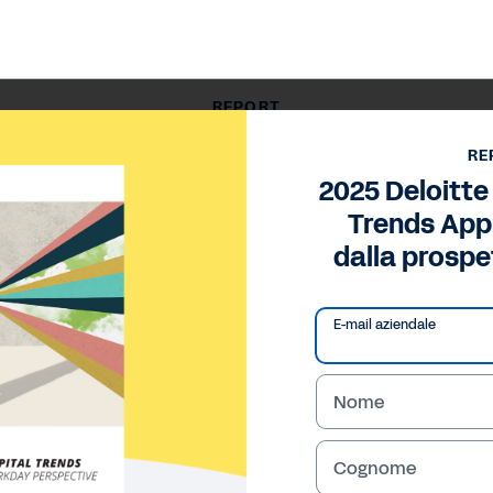
REPORT
tte Human Capital Trends Approfondimenti dalla prospett
RE
2025 Deloitt
Trends App
dalla prosp
E-mail aziendale
Nome
Cognome