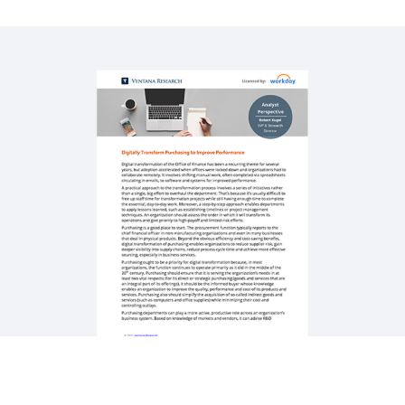
per migliorare le prestazioni
WEBINAR
In che modo Workday potenzia il sourcing
strategico con l'automazione
58:02
DEMO RAPIDA
Strategic Sourcing: demo rapida
3:14
Scopri altre risorse