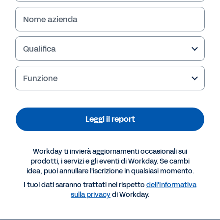
Nome azienda
Qualifica
Funzione
Leggi il report
Altre risorse
Workday ti invierà aggiornamenti occasionali sui
prodotti, i servizi e gli eventi di Workday. Se cambi
idea, puoi annullare l'iscrizione in qualsiasi momento.
REPORT
I tuoi dati saranno trattati nel rispetto
dell'Informativa
Lo stato delle skill a livello mondiale
sulla privacy
di Workday.