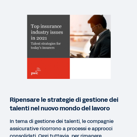
CASE STUDY
Fai crescere i talenti per dare impulso alla tua
azienda
E-BOOK
Workday per il settore assicurativo
WEB PAGE
Workday and Healthfirst: Customer Success
Story
Ripensare le strategie di gestione dei
talenti nel nuovo mondo del lavoro
PAGINA WEB
In tema di gestione dei talenti, le compagnie
Assicurazioni
assicurative ricorrono a processi e approcci
consolidati. Oggi tuttavia, per rimanere