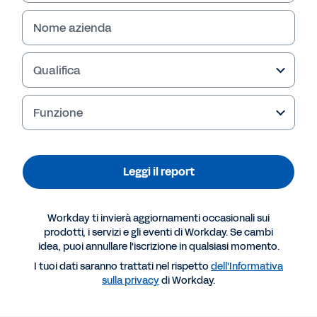
Nome azienda
Qualifica
Funzione
Leggi il report
Altre risorse
Workday ti invierà aggiornamenti occasionali sui
prodotti, i servizi e gli eventi di Workday. Se cambi
idea, puoi annullare l'iscrizione in qualsiasi momento.
REPORT
I tuoi dati saranno trattati nel rispetto
dell'Informativa
PwC: Aspetti chiave per il settore assicurativo nel
sulla privacy
di Workday.
2021 (in inglese)