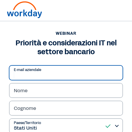
Vuoi contattarci?
+39 02 947 57421
WEBINAR
Priorità e considerazioni IT nel
WEBINAR
settore bancario
Priorità e considerazioni IT nel settore bancario
E-mail aziendale
Nome
Cognome
Paese/Territorio