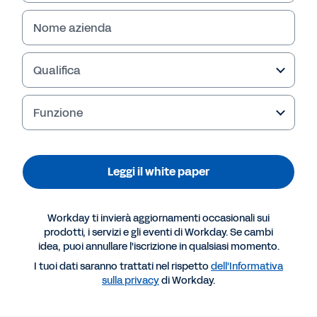
Nome azienda
Qualifica
Funzione
Leggi il white paper
Risorse consigliate
Workday ti invierà aggiornamenti occasionali sui
prodotti, i servizi e gli eventi di Workday. Se cambi
idea, puoi annullare l'iscrizione in qualsiasi momento.
WHITEPAPER
I tuoi dati saranno trattati nel rispetto
dell'Informativa
Un approccio più fluido per le società di servizi
sulla privacy
di Workday.
professionali