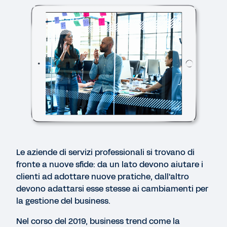
DEMO RAPIDA
Workday per i servizi professionali (in inglese)
3:06
BLOG
Come si posiziona la tua azienda di servizi
professionali rispetto alla concorrenza
VÍDEO
Le aziende di servizi professionali si trovano di
Workday and Kainos
fronte a nuove sfide: da un lato devono aiutare i
clienti ad adottare nuove pratiche, dall'altro
devono adattarsi esse stesse ai cambiamenti per
PAGINA WEB
la gestione del business.
Gestisci il business in modo redditizio e soddisfa
le esigenze dei clienti
Nel corso del 2019, business trend come la