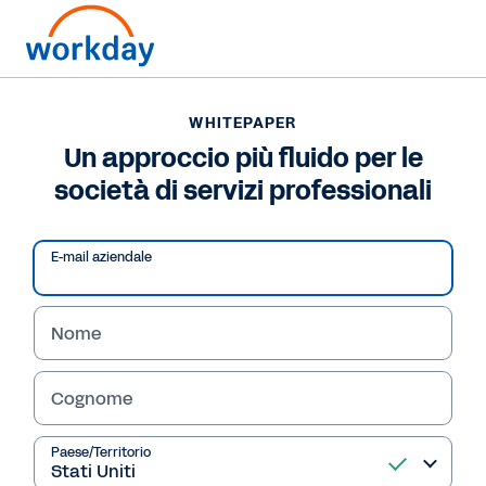
WHITEPAPER
WHITEPAPER
Un approccio più fluido
Un approccio più fluido per le
società di servizi professionali
per le società di servizi
professionali
E-mail aziendale
Nome
Leggi il white paper
Cognome
Paese/Territorio