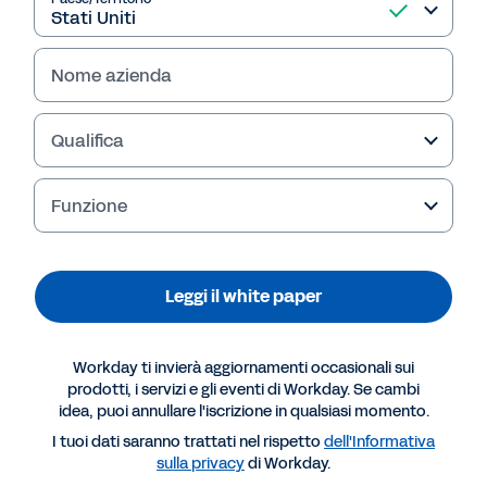
consumatori. Leggi subito.
Nome azienda
Leggi il white paper
Qualifica
Funzione
Leggi il white paper
Workday ti invierà aggiornamenti occasionali sui
prodotti, i servizi e gli eventi di Workday. Se cambi
Altre risorse
idea, puoi annullare l'iscrizione in qualsiasi momento.
I tuoi dati saranno trattati nel rispetto
dell'Informativa
sulla privacy
di Workday.
WHITE PAPER