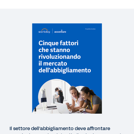
Cinque fattori che stanno rivoluzionando il
mercato dell'abbigliamento
PAGINA WEB
Soluzioni retail per adattarsi al cambiamento
DEMO RAPIDA
Workday per il settore Retail
4:39
E-BOOK
Perché scegliere Workday per il Retail
Il settore dell’abbigliamento deve affrontare
Scopri altre risorse