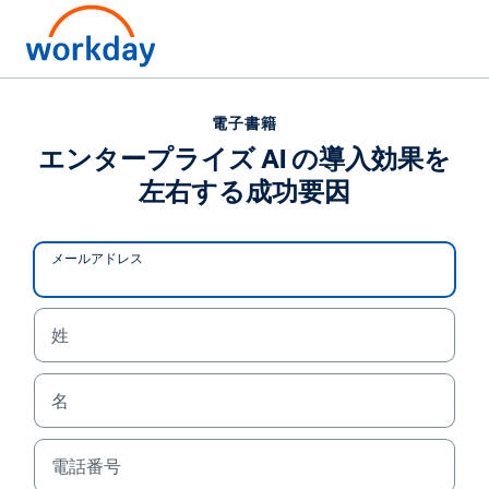
電話でのお問い合わせ:
03-4572-1200
電子書籍
エンタープライズ AI の導入効果を
電子書籍
左右する成功要因
エンタープライズ AI の導入効果を左右する成功要因
メールアドレス
/
16
51
%
姓
名
エンタープライズ
電子書籍
AI 導入の
電話番号
主要な成功要因