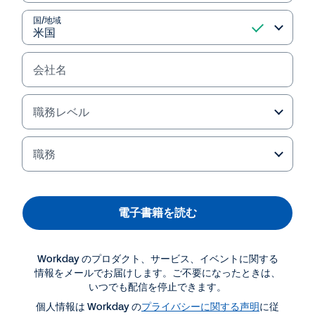
国/地域
会社名
目次
職務レベル
はじめに: AI 革命の実践: 人と組織の力を AI で引き出し成果へつなげる 
3
1.適切なユース ケースを選択し優先順位を付ける 
4
2.ビジネス価値を明確に示すことでエグゼクティブの賛同を得る 
5
3.AI 人財の希少性を考慮して業務を最適化する 
6
4.質の高いデータを確保し有意義で正確な出力を生成する 
7
職務
5.エージェント型 AI を理解する 
8
6.セキュリティの評価基準を満たす 
10
7.倫理面・コンプライアンス面のリスクを把握し軽減を図る 
12
8.AI を全社規模で展開しカスタマイズする 
13
9.柔軟で拡張性の高いアーキテクチャを構築し迅速なイノベーションを達成する 
14
10.変革を計画的に進めてエンドユーザーによる AI 活用を定着させる 
15
結論: 未来を見据える 
16
電子書籍を読む
Workday のプロダクト、サービス、イベントに関する
情報をメールでお届けします。ご不要になったときは、
いつでも配信を停止できます。
2
エンタープライズ AI 導入の主要な成功要因
個人情報は Workday の
プライバシーに関する声明
に従
はじめに: AI 革命の実践: 