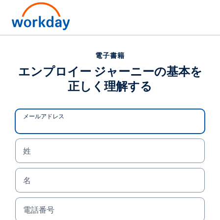
電子書籍
電子書籍
エンプロイー ジャーニー
エンプロイー ジャーニーの基本を
正しく理解する
の基本を正しく理解する
未来に対応できる強力な人事部門の基盤を構築する
メールアドレス
ために欠かせない構成要素をご確認ください。この
ような基盤を構築することで、プランニングから採
用、退職に至るまで、エンプロイー ジャーニー全体
姓
を通じて効果を最大限に引き出す体制を整えること
ができます。
名
電子書籍を読む
電話番号