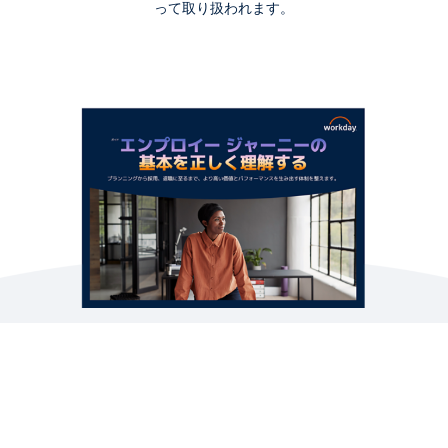
簡略版のデモ
って取り扱われます。
Workday ヒューマン キャピタル マネジメント スイ
ート ソフトウェア
2:19
レポート
従業員 1,000 人以上の企業向けクラウド HCM スイー
ト製品に関する Gartner® 社のマジック クアドラン
ト (2025 年)
Workday コンテンツ集
AI 時代の人事に対応する
Workday は人事向け AI プラットフォームです。 こ
のガイドでは、統合データ、クリーンなユーザー エ
法律に関する情報
Cookie Preferences
クスペリエンス、組み込み型の AI/機械学習を最大限