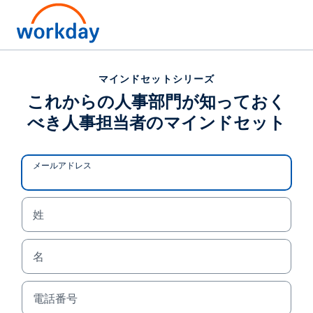
マインドセットシリーズ
マインドセットシリーズ
これからの人事部門が知
これからの人事部門が知っておく
べき人事担当者のマインドセット
っておくべき人事担当者
のマインドセット
メールアドレス
変化の多いビジネス界を生き延びるための、マイン
ドセットシリーズ・人事部門編。
姓
コロナ禍を機に、人事業界の常識にも大きな変化が
起こっています。働き方の変化による人事サービス
名
やシステムの変化、そして「人的資本」への注目に
より、人事部門自体が組織人材をマネジメントする
電話番号
中心的部署としての責任担い始めることになりまし