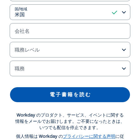
た。
国/地域
人事担当者が知っておくべきトレンドを複数の観点
から解説し、 これからの人事担当者に必要なマイン
ドセット、新たな人事部門に生まれ変わるための、
会社名
いち担当者のレベルから始められる改革へのアクシ
ョンとそのコツなどを解説します。
職務レベル
電 子 書 籍 を 読 む
職務
電 子 書 籍 を 読 む
Workday のプロダクト、サービス、イベントに関する
情報をメールでお届けします。ご不要になったときは、
いつでも配信を停止できます。
個人情報は Workday の
プライバシーに関する声明
に従