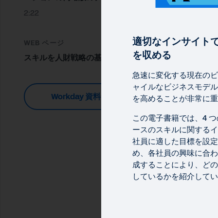
2:22
適切なインサイト
WEB ページ
を収める
スキルを人財戦略の基盤にする
急速に変化する現在のビ
ャイルなビジネスモデル
Workday 資料集
を高めることが非常に重
この電子書籍では、4 
ースのスキルに関するイ
社員に適した目標を設定
め、各社員の興味に合わ
成することにより、どの
しているかを紹介してい
電子