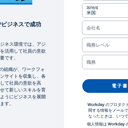
国/地域
でビジネスで成功
会社名
ジネス環境では、アジ
職務レベル
を活用して社員の意欲
要です。
職務
つの組織が、ワークフォ
ンサイトを収集し、各
して社員の意欲を高
電 子 書
せて新しいスキルを育
ようにビジネスを展開
ます。
Workday のプロ
関する情報をメール
なったときは、いつ
書籍
個人情報は Workday 