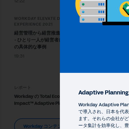
12:22
WORKDAY ELEVATE DIGITAL
EXPERIENCE 2021
経営管理から経営推進へ
- ひとり一人が経営者になる仕掛け
の具体的な事例
19:31
レポート
Adaptive Plan
Workday の Total Economic
Impact™ Adaptive Planning
Workday Adaptive 
で導入され、日本を代表
ます。それらの会社がど
導入
ータ集計を効率化し、豊
Workday コンテンツ集