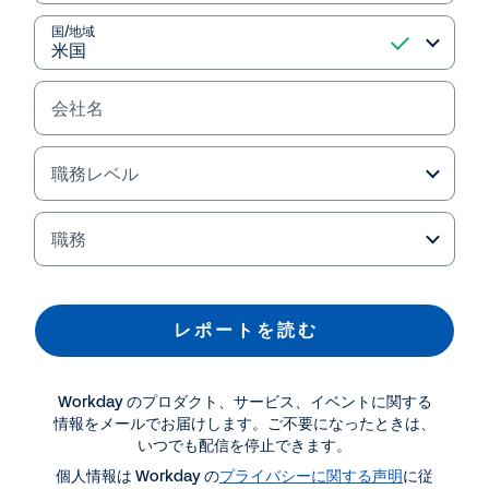
国/地域
会社名
職務レベル
職務
資料ダウンロード・関連情報
レ ポ ー ト を 読 む
レポート
Workday のプロダクト、サービス、イベントに関する
常に進化する HR の世界を見据えたイノベーション
情報をメールでお届けします。ご不要になったときは、
いつでも配信を停止できます。
個人情報は Workday の
プライバシーに関する声明
に従