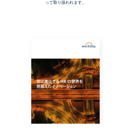
ブログ
って取り扱われます。
今日の職場において学習とタレント モビリティがな
ぜ重要なのか
電子書籍
5 つの巨大企業はどのようにデジタル時代に対応した
か
簡略版のデモ
Workday ヒューマン キャピタル マネジメント スイ
ート ソフトウェア
2:19
Workday 資料集