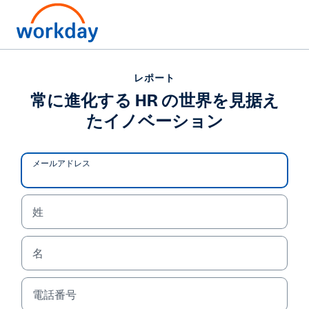
レポート
レポート
常に進化する HR の世界
常に進化する HR の世界を見据え
たイノベーション
を見据えたイノベーショ
ン
メールアドレス
姓
レ ポ ー ト を 読 む
名
電話番号