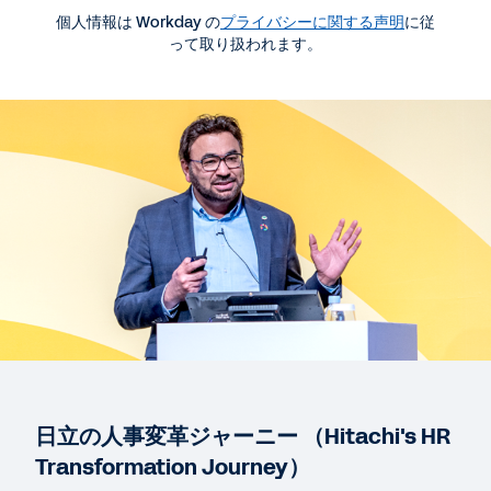
個人情報は Workday の
プライバシーに関する声明
に従
って取り扱われます。
資料ダウンロード・関連情報
カスタマーセッション / 基調講演
日立の人事変革ジャーニー （Hitachi's HR
Transformation Journey）
18:47
WEB ページ
注目の国内導入事例
日立の人事変革ジャーニー （Hitachi's HR
Transformation Journey）