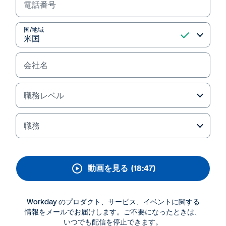
ー （Hitachi's HR
電話番号
Transformation
国/地域
Journey）
日立製作所は、「グローバル労働市場において選ば
会社名
れ、タレントに活躍の場を提供できる企業となる」
というビジョンの一環として、過去10年間、事業と
職務レベル
従業員のグローバル化に大きく邁進してきました。
この変革の一端としてグローバル人事プラットフォ
ームであるWorkdayを導入。本講演では、人材開発
職務
の最適化、社内モビリティの促進、従業員サーベイ
を通じたアクションの実施、DEIをあらゆる分野に
反映することなどの活動を紹介します。
動画を見る
(18:47)
Workday のプロダクト、サービス、イベントに関する
情報をメールでお届けします。ご不要になったときは、
いつでも配信を停止できます。