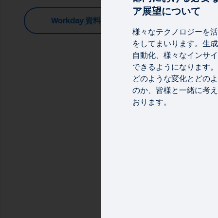
ア展望について
Workday 資料集
様々なテクノロジーを活
をしてまいります。生成
自動化、様々なインサイ
できるようになります。
どのような変化とどのよ
のか、皆様と一緒に考え
おります。
VIS
A
キ
様々
トが
か、