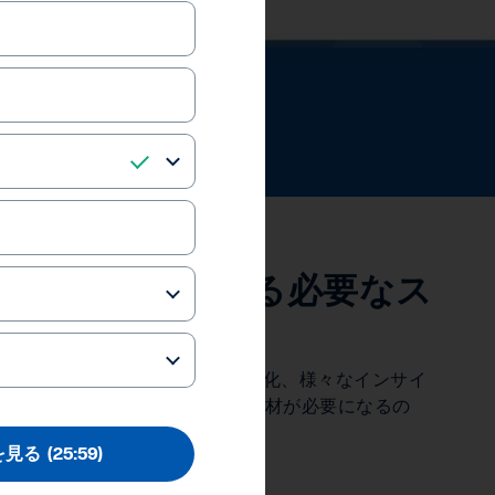
、経理部門における必要なス
生成AIやオペレーションの自動化、様々なインサイ
はどのような変化とどのような人材が必要になるの
を見る
(25:59)
references