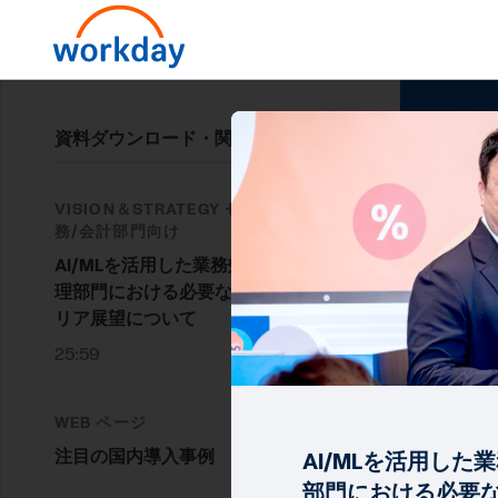
資料ダウンロード・関連情報
VISION＆STRATEGY セッション / 財
務/会計部門向け
AI/MLを活用した業務効率化と、経
理部門における必要なスキルとキャ
リア展望について
25:59
WEB ページ
注目の国内導入事例
AI/MLを活用した
部門における必要