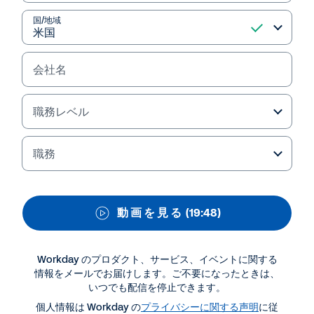
2018 セッション動画集
国/地域
「カスタマー スポットライト」 - 導入企業様から
みた Workday とは
会社名
東京エレクトロン株式会社
常務執行役員 人事・総務・CSR本部長
長久保 達也 様
職務レベル
職務
動 画 を 見 る
(19:48)
Workday のプロダクト、サービス、イベントに関する
情報をメールでお届けします。ご不要になったときは、
いつでも配信を停止できます。
資料ダウンロード・関連情報
個人情報は Workday の
プライバシーに関する声明
に従