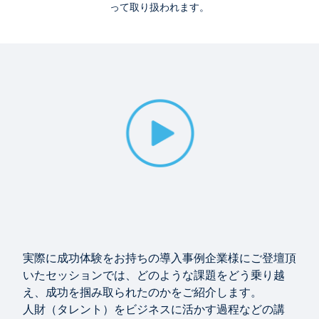
って取り扱われます。
イベントレポート (動画)
「カスタマー スポットライト」 - 導入企業様からみ
た Workday とは
19:48
イベントレポート (動画)
「導入事例企業様とのパネルセッション」 - 導入企業
様からみた Workday とは
1:20:26
WEB ページ
実際に成功体験をお持ちの導入事例企業様にご登壇頂
注目の国内導入事例
いたセッションでは、どのような課題をどう乗り越
え、成功を掴み取られたのかをご紹介します。
人財（タレント）をビジネスに活かす過程などの講
Workday 資料集