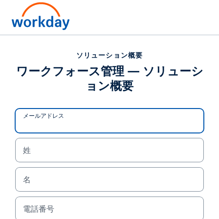
ソリューション概要
ソリューション概要
ワークフォース管理 — ソ
ワークフォース管理 — ソリューシ
ョン概要
リューション概要
レガシー ツールは、リーダーたちに手探りでの経営
メールアドレス
を強いています。Workday の AI ネイティブな統合
ワークフォース管理プラットフォームが、人件費の
抑制、スケジュールや勤怠、休暇・休職の運用の効
姓
率化、そして持続可能なワークフォースのレジリエ
ンス構築を支援する仕組みについてご紹介します。
名
ソリューション概要を読む
電話番号