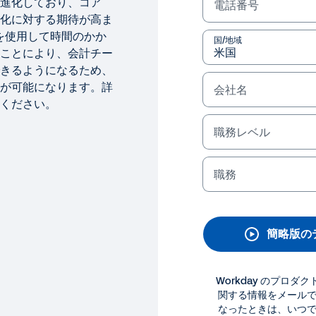
進化しており、コア
電話番号
化に対する期待が高ま
y を使用して時間のかか
国/地域
ことにより、会計チー
きるようになるため、
が可能になります。詳
会社名
ください。
職務レベル
版のデモ
職務
業績の連結/決算処理チームを
rkday には自動ダッシュボードが用意されており、会計チ
とができます。ダッシュボードでは処理が必要な領域が強調
簡略版の
す。デモをご覧ください。
Workday のプロ
法律に関する情報
Cookie P
関する情報をメール
©
2026
Workday, 
なったときは、いつ