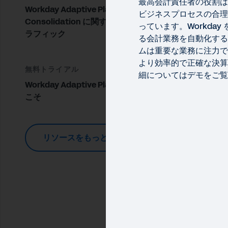
最高会計責任者の役割は
Workday Adaptive Planning and
ビジネスプロセスの合理
Consolidation に関するインフォグ
っています。Workda
ラフィック
る会計業務を自動化する
ムは重要な業務に注力で
より効率的で正確な決算
無料トライアル
細についてはデモをご覧
Workday Adaptive Planning へよう
こそ
簡略
高
リソースをもっと見る
Wo
るこ
りま