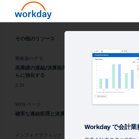
その他のリソース
簡略版のデモ
高業績の連結/決算処理チームをさ
らに強化する
2:31
WEB ページ
確実な連結処理と決算
Workday で会計
インフォグラフィック