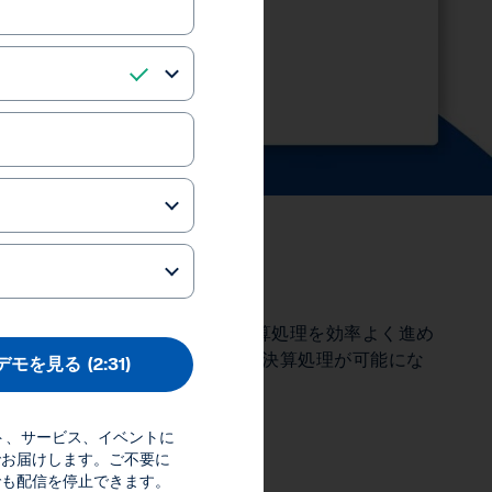
さらに強化する
ームはこれを使って、連結処理と決算処理を効率よく進め
表示されるので、すばやく正確な決算処理が可能にな
デモを見る
(2:31)
ダクト、サービス、イベントに
references
でお届けします。ご不要に
Inc.
でも配信を停止できます。