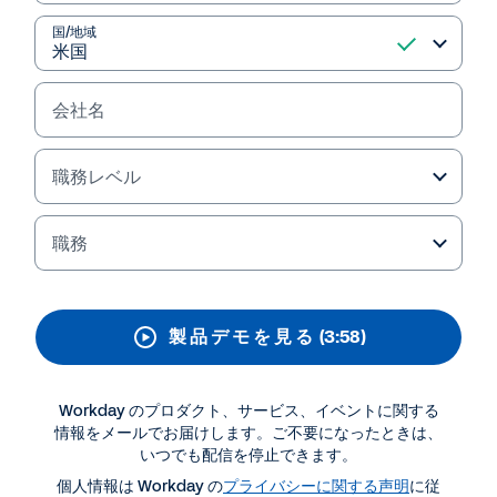
プランニングおよび分析
国/地域
計画から、実行、分析までひとつのシステムで実行
することで、サイロ化された時間のかかるプランニ
ングのプロセスを排除します。簡略版のデモで、組
会社名
織が Workday Adaptive Planning を活用して計画
を実行に移す方法をご覧ください。
職務レベル
職務
製 品 デ モ を 見 る
(3:58)
Workday のプロダクト、サービス、イベントに関する
情報をメールでお届けします。ご不要になったときは、
いつでも配信を停止できます。
資料ダウンロード・関連情報
個人情報は Workday の
プライバシーに関する声明
に従