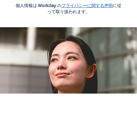
ERPのマジック・ クアドラント
個人情報は Workday の
プライバシーに関する声明
に従
って取り扱われます。
レポート (英語)
CFO が ERP 改革の成功を推進させる方法
WEBページ
クラウド ERP でデータを最大限に活用
リソースをもっと見る
法律に関する情報
Cookie Preferences
©
2026
Workday, Inc.