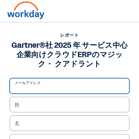
レポート
レポート
Gartner®社 2025 年 サー
Gartner®社 2025 年 サービス中心
企業向けクラウドERPのマジッ
ビス中心企業向けクラウ
ク・ クアドラント
ドERPのマジック・ クア
ドラント
メールアドレス
Workday は、人事、財務、プランニング、オペレ
ーションのすべてを、単一の強力な AI プラットフ
姓
ォームで統合します。Gartner®社 2025 年 サービ
ス中心企業向けクラウドERPのマジック・ クアドラ
名
ントをご覧いただき、Workday がリーダーの１社
と評価された理由をご確認ください。