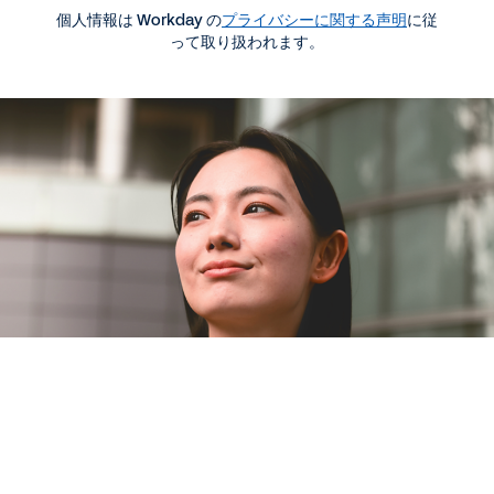
ERPのマジック・ クアドラント
個人情報は Workday の
プライバシーに関する声明
に従
って取り扱われます。
レポート (英語)
CFO が ERP 改革の成功を推進させる方法
WEBページ
クラウド ERP でデータを最大限に活用
リソースをもっと見る
法律に関する情報
Cookie Preferences
©
2026
Workday, Inc.