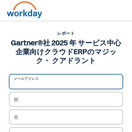
レポート
レポート
Gartner®社 2025 年 サー
Gartner®社 2025 年 サービス中心
企業向けクラウドERPのマジッ
ビス中心企業向けクラウ
ク・ クアドラント
ドERPのマジック・ クア
ドラント
メールアドレス
Workday は、人事、財務、プランニング、オペレ
ーションのすべてを、単一の強力な AI プラットフ
姓
ォームで統合します。Gartner®社 2025 年 サービ
ス中心企業向けクラウドERPのマジック・ クアドラ
名
ントをご覧いただき、Workday がリーダーの１社
と評価された理由をご確認ください。