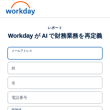
レポート
レポート
Workday が AI で財務業
Workday が AI で財務業務を再定義
務を再定義
メールアドレス
財務向けエージェントは、信頼性、効率性、そして
ビジネス価値を大規模にもたらします。高度な自動
姓
化、より優れたリスク管理、データドリブンなイン
サイト、そしてこれまでにないスピードと正確性を
実現する方法をご覧ください。
名
電話番号
レポートを読む
国/地域