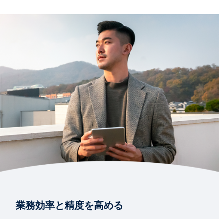
簡略版のデモ
財務部門が Workday で価値を創出する方法
2:21
レポート
Gartner®社 2025 年 サービス中心企業向けクラウド
ERPのマジック・ クアドラント
レポート
クラウド ERP ファイナンス製品に関する Gartner 社
のマジック クアドラント
レポート
Gartner®社 2025 年 ファイナンシャル プランニング
業務効率と精度を高める
ソフトウェア製品のマジック・クアドラント