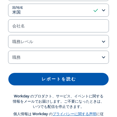
国/地域
会社名
職務レベル
職務
資料ダウンロード・関連情報
レ ポ ー ト を 読 む
レポート (英語)
Workday のプロダクト、サービス、イベントに関する
SMB Group 社：SMB 財務管理のトレンド
情報をメールでお届けします。ご不要になったときは、
いつでも配信を停止できます。
個人情報は Workday の
プライバシーに関する声明
に従