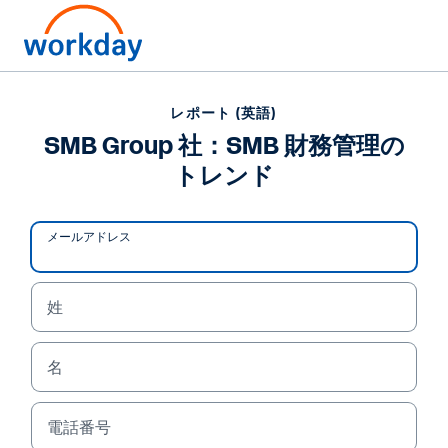
レポート (英語)
レポート (英語)
SMB Group 社：SMB 財
SMB Group 社：SMB 財務管理の
トレンド
務管理のトレンド
SMB の財務リーダー 751 人が、企業 (および財務管
メールアドレス
理に欠かせないツール、サービス、人財) に影響を
与えるトレンドについてどのような見解を持ってい
るかをご確認ください。
姓
名
レ ポ ー ト を 読 む
電話番号