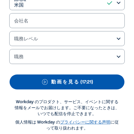
会社名
職務レベル
職務
動 画 を 見 る
(17:21)
Workday のプロダクト、サービス、イベントに関する
情報をメールでお届けします。ご不要になったときは、
資料ダウンロード・関連情報
いつでも配信を停止できます。
個人情報は Workday の
プライバシーに関する声明
に従
って取り扱われます。
WORKDAY ELEVATE DIGITAL EXPERIENCE 2021