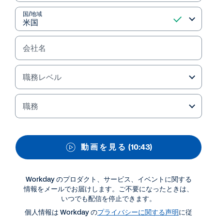
Workday の VIBE で実現
国/地域
近年、ビジネス・企業のグローバル化により、組織
におけるダイバーシティ（多様性）の取り込むが
益々注目されています。従って、競争が激化するビ
会社名
ジネスの中で組織のダイバーシティの構築や推進を
支援するソリューションご紹介致します。
職務レベル
職務
動 画 を 見 る
(10:43)
Workday のプロダクト、サービス、イベントに関する
情報をメールでお届けします。ご不要になったときは、
いつでも配信を停止できます。
資料ダウンロード・関連情報
個人情報は Workday の
プライバシーに関する声明
に従