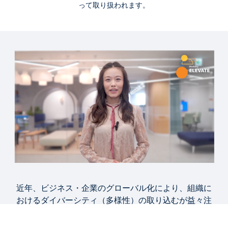
って取り扱われます。
WORKDAY ELEVATE DIGITAL EXPERIENCE 2022
組織のダイバーシティを Workday の VIBE で実現
10:43
ブログ
組織改革とは？成功するために知るべき課題と手
法・成功事例を解説
WEB ページ
注目の国内導入事例
近年、ビジネス・企業のグローバル化により、組織に
Workday 資料集
おけるダイバーシティ（多様性）の取り込むが益々注
目されています。従って、競争が激化するビジネスの
中で組織のダイバーシティの構築や推進を支援するソ