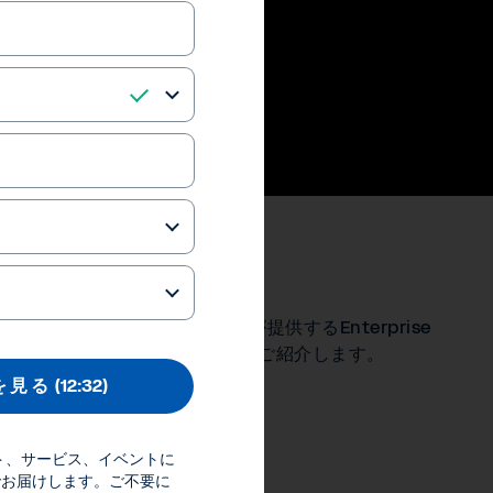
データ分析
ッションではWorkdayが提供するEnterprise
析の概要とそれがもたらすメリットをご紹介します。
を 見 る
(12:32)
references
Inc.
ダクト、サービス、イベントに
でお届けします。ご不要に