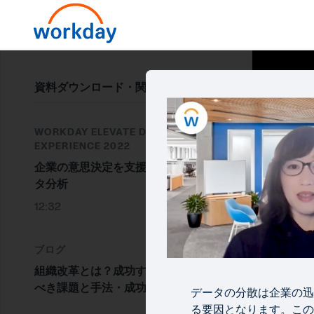
資料ダウンロード・関連情報
WORKDAY ELEVATE DIGITAL
EXPERIENCE 2022
企業の意思決定を支援する統合デー
タ分析
12:32
ブログ
組織改革とは？成功するために知る
べき課題と手法・成功事例を解説
データの分散は企業の迅
る要因となります。この