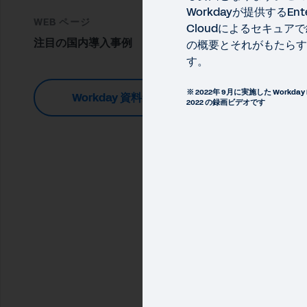
Workdayが提供するEnter
WEB ページ
Cloudによるセキュア
注目の国内導入事例
の概要とそれがもたらす
す。
※ 2022年 9月に実施した Workday Elev
Workday 資料集
2022 の録画ビデオです
WORK
企
デー
Ma