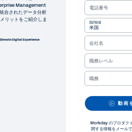
prise Management
電話番号
で統合されたデータ分析
メリットをご紹介しま
国/地域
ate Digital Experience
会社名
職務レベル
DAY ELEVATE DIGITAL EXPERIENCE 2022
業の意思決定を支援する統合
職務
タの分散は企業の迅速な意思決定を阻害する要因となります。このセ
nagement Cloudによるセキュアで統合されたデータ分
動 画 
法律に関する情報
Cookie P
©
2026
Workday, 
Workday のプロ
関する情報をメール