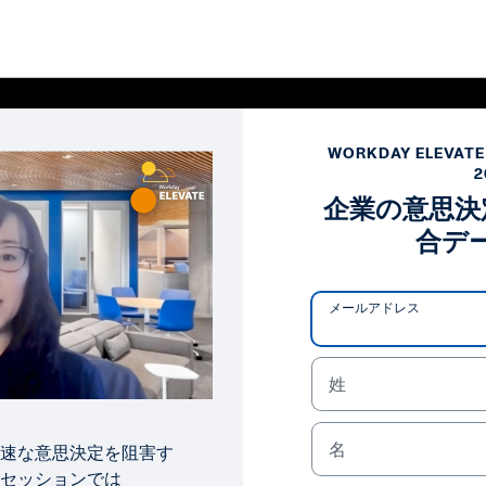
WORKDAY ELEVATE 
2
企業の意思決
合デ
メールアドレス
姓
Pl
Vi
名
速な意思決定を阻害す
セッションでは