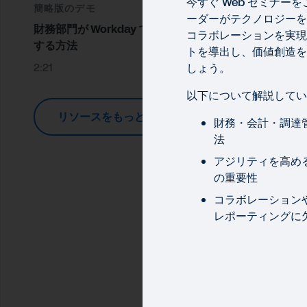
今すぐ Web セミナー
簡略版のデモ
ーダーがテクノロジーを
財務部門が Workday で価値を創出
コラボレーションを実現
する方法
トを導出し、価値創造を
2:21
しょう。
以下について解説してい
リソースをもっと見る
財務・会計・調達
法
WEB
アジリティを高め
財
の重要性
コラボレーション
この
レポーティングに
ます。
財務