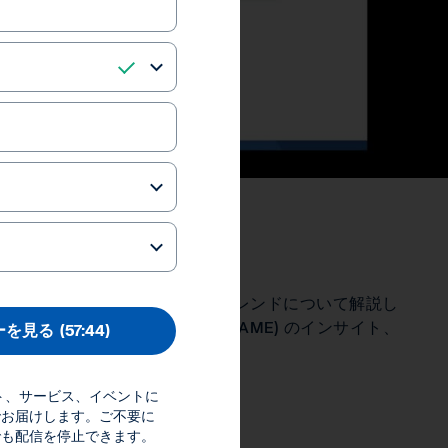
 (英語)
MG 社が財務の最新化を取り巻く重要なトレンドについて解説し
del for Effectiveness (FAME) のインサイト、
ーを見る
(57:44)
。
ダクト、サービス、イベントに
references
でお届けします。ご不要に
Inc.
でも配信を停止できます。