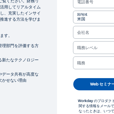
をご覧ください。財務リ
電話番号
活用してリアルタイム
し、充実したインサイ
国/地域
推進する方法を学びま
会社名
ます。
管理部門を評価する方
職務レベル
 セミナー
る新たなテクノロジー
職務
務の主導者になる: oCFO の変革
やデータ共有が高度な
 Web セミナーでは、Workday、Fannie Mae、KP
欠かせない理由
データ共有やコラボレーションの戦略、Finance Assessment Mo
Web セミナ
の取り組みを加速させるベストプラクティスを学びましょう
Workday のプロ
法律に関する情報
Cookie P
関する情報をメール
©
2026
Workday, 
なったときは、いつ