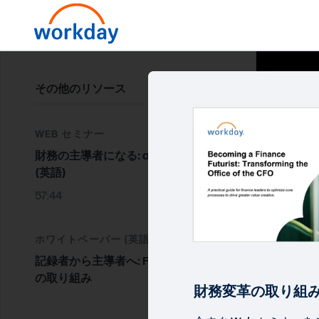
その他のリソース
WEB セミナー
財務の主導者になる: oCFO の変革
(英語)
57:44
ホワイトペーパー (英語)
記録者から主導者へ: Finance 5.0 へ
の取り組み
財務変革の取り組