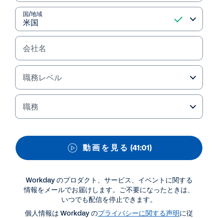
概要 (アプリケーション
セキュリティ編)
国/地域
会社名
職務レベル
職務
動 画 を 見 る
(41:01)
資料ダウンロード・関連情報
Workday のプロダクト、サービス、イベントに関する
情報をメールでお届けします。ご不要になったときは、
WEBセミナー
いつでも配信を停止できます。
Workday テクノロジーの概要 (アプリケーション セ
個人情報は Workday の
プライバシーに関する声明
に従