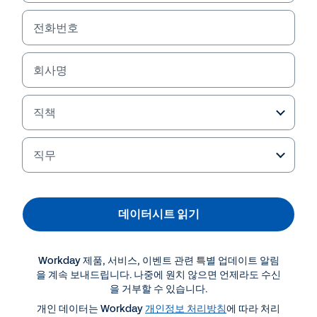
70% 해결 
HiredScore AI는 진화하는 비즈니스 니즈에 따라 탁월한 속도와 정확성으로 
사내 인재 이동 2배 향상 
사내외 인재를 상시 매칭합니다. 
• 
외부 업체를 통한 채용 20% 
• 
감축
전화번호
사내 인재, 현재 및 과거 지원자, CRM 연락처, 신뢰할 수 있는 파트너 네트워크를 
직원 근속률 5% 상승
대상으로 채용 분야의 요건과 비교하면서 스킬, 경험, 관심사, 사내 인재 이동 
• 
규정을 분석해 가장 적합한 인재를 적시에 찾아냅니다.
사내외 인재 풀을 동시에 분석하므로, 충원 속도를 높이고 외부 채용 기관에 대한 
의존도를 줄이며 기존 인재 풀을 전략적 우위로 활용할 수 있습니다.
회사명
직책
직무
채용팀은 후보자 평가를 통해 가장 적합한 지원자를 신속하게 찾아낼 수 있습니다.
데이터시트 읽기
Workday 제품, 서비스, 이벤트 관련 특별 업데이트 알림
을 계속 보내드립니다. 나중에 원치 않으면 언제라도 수신
을 거부할 수 있습니다.
데이터를 기반으로 하는 능동적 조치
주요 기능
다음
개인 데이터는 Workday
개인정보 처리방침
에 따라 처리
에이전트는 채용 분야, 인재 파이프라인, 사내외 인력 풀을 상시 모니터링하면서 
기존 워크플로에 따른 최적의 다음 단계를 자동으로 안내합니다.
ATS, CRM, HCM, 검증된 인재 