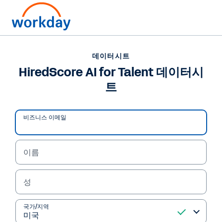
데이터시트
데이터시트
HiredScore AI for Talent 데이터시
HiredScore AI for Talent 데이터시트
트
/
2
72
%
비즈니스 이메일
HiredScore AI for Talent
데이터시트
이름
주요 이점
검증된 AI를 워크플로 내에서 곧바로 활용하는, 더 빠르고 
인재 채용 및 사내 이동 가속화
최적화된 채용 및 사내 인재 이동 프로세스
• 
인재 채용 및 사내 이동의 병목 
• 
지점 미리 해결 
HiredScore의 채용 및 인재 이동 에이전트는 기존 시스템과 데이터를 활용해 
채용팀과 인사팀의 업무 효율 
• 
적합한 인재를 미리 찾아 보여주고, 최적의 다음 단계를 안내하며, 의사결정을 
증대 
성
간소화합니다. 
기존 인재 풀의 가치 극대화 
• 
프로세스 마찰 해소, 만족도 향상 
채용팀, 인사팀, 그리고 직원은 관리 부담이 줄어든 덕분에 더 빨리 진행하고, 
• 
기존 시스템 환경에 순조롭게 
더 현명한 의사결정을 내리며, 자신 있게 실행합니다. 따라서 새로운 기록 
• 
수용 
시스템(SoR)을 도입하거나 프로세스를 대거 바꾸지 않고도 인재 채용 
결과
및 이동에서 더 우수한 성과를 거두고 노동 민첩성을 높일 수 있습니다. 
국가/지역
채용팀의 생산성 54% 향상
• 
인텔리전스 기반 인재 매칭 
인사팀의 리뷰 시간35% 단축
• 
기존 인재 풀에서 충원요청의 
• 